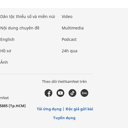
Dân tộc thiểu số và miền núi
Video
Nội dung chuyên đề
Multimedia
English
Podcast
Hồ sơ
24h qua
Ảnh
Theo dõi VietNamNet trên
amNet
5885 (Tp.HCM)
Tải ứng dụng
Độc giả gửi bài
Tuyển dụng