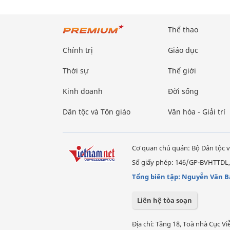
Thể thao
Chính trị
Giáo dục
Thời sự
Thế giới
Kinh doanh
Đời sống
Dân tộc và Tôn giáo
Văn hóa - Giải trí
Cơ quan chủ quản: Bộ Dân tộc v
Số giấy phép: 146/GP-BVHTTDL,
Tổng biên tập: Nguyễn Văn B
Liên hệ tòa soạn
Địa chỉ: Tầng 18, Toà nhà Cục 