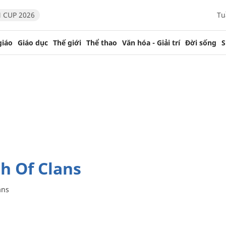
 CUP 2026
Tu
giáo
Giáo dục
Thế giới
Thể thao
Văn hóa - Giải trí
Đời sống
S
sh Of Clans
ans