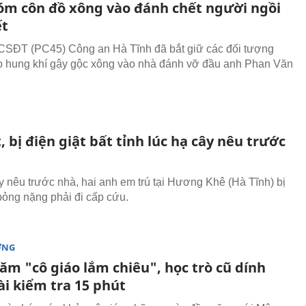
óm côn đồ xông vào đánh chết người ngồi
ết
SĐT (PC45) Công an Hà Tĩnh đã bắt giữ các đối tượng
 hung khí gậy gộc xông vào nhà đánh vỡ đầu anh Phan Văn
, bị điện giật bất tỉnh lúc hạ cây nêu trước
y nêu trước nhà, hai anh em trú tại Hương Khê (Hà Tĩnh) bị
 bỏng nặng phải đi cấp cứu.
ỜNG
ăm "cô giáo lắm chiêu", học trò cũ dính
ài kiểm tra 15 phút