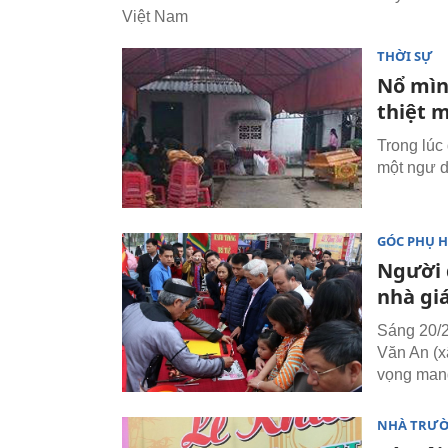
Việt Nam
THỜI SỰ
Nổ mìn
thiệt 
Trong lúc
một ngư d
GÓC PHỤ 
Người 
nhà gi
Sáng 20/2,
Văn An (x
vọng mang
NHÀ TRƯ