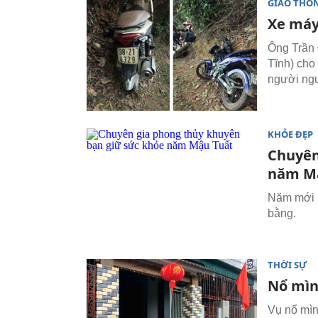
GIAO THÔ
Xe máy
Ông Trần 
Tĩnh) cho 
người ngu
KHỎE ĐẸP
Chuyên
năm M
Năm mới M
bằng.
THỜI SỰ
Nổ mìn
Vụ nổ mìn