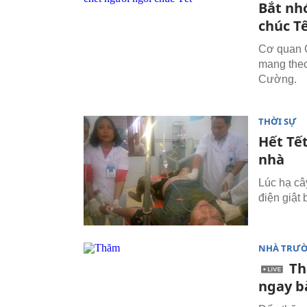
Bắt nh
chúc T
Cơ quan C
mang theo
Cường.
THỜI SỰ
Hết Tết
nhà
Lúc hạ câ
điện giật
NHÀ TRƯ
Th
ngay b