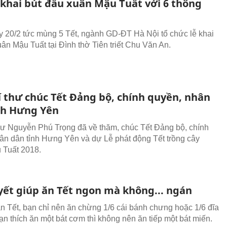
 khai bút đầu xuân Mậu Tuất với 6 thông
 20/2 tức mùng 5 Tết, ngành GD-ĐT Hà Nội tổ chức lễ khai
uân Mậu Tuất tại Đình thờ Tiên triết Chu Văn An.
í thư chúc Tết Đảng bộ, chính quyền, nhân
nh Hưng Yên
hư Nguyễn Phú Trọng đã về thăm, chúc Tết Đảng bộ, chính
ân dân tỉnh Hưng Yên và dự Lễ phát động Tết trồng cây
 Tuất 2018.
uyết giúp ăn Tết ngon mà không... ngán
n Tết, bạn chỉ nên ăn chừng 1/6 cái bánh chưng hoặc 1/6 đĩa
bạn thích ăn một bát cơm thì không nên ăn tiếp một bát miến.