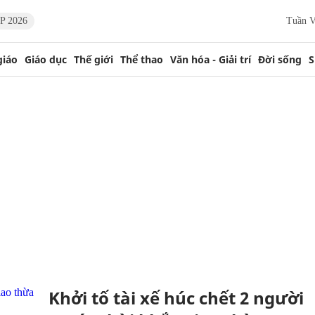
P 2026
Tuần V
giáo
Giáo dục
Thế giới
Thể thao
Văn hóa - Giải trí
Đời sống
S
Khởi tố tài xế húc chết 2 người