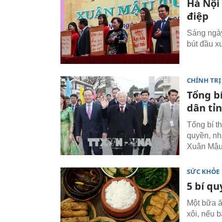
Hà Nội
điệp
Sáng ngày
bút đầu x
CHÍNH TRỊ
Tổng b
dân tỉ
Tổng bí t
quyền, nh
Xuân Mậu
SỨC KHỎE
5 bí q
Một bữa ă
xôi, nếu 