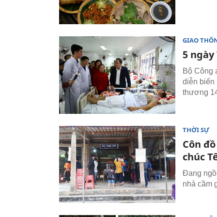
GIAO THÔ
5 ngày 
Bộ Công a
diễn biến
thương 1
THỜI SỰ
Côn đồ
chúc T
Đang ngồi
nhà cầm g