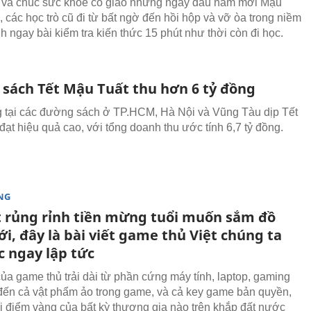
 và chúc sức khỏe cô giáo những ngày đầu năm mới Mậu
, các học trò cũ đi từ bất ngờ đến hồi hộp và vỡ òa trong niềm
nh ngay bài kiểm tra kiến thức 15 phút như thời còn đi học.
sách Tết Mậu Tuất thu hơn 6 tỷ đồng
 tại các đường sách ở TP.HCM, Hà Nội và Vũng Tàu dịp Tết
đạt hiệu quả cao, với tổng doanh thu ước tính 6,7 tỷ đồng.
NG
t rủng rỉnh tiền mừng tuổi muốn sắm đồ
i, đây là bài viết game thủ Việt chúng ta
c ngay lập tức
ủa game thủ trải dài từ phần cứng máy tính, laptop, gaming
đến cả vật phẩm ảo trong game, và cả key game bản quyền,
ời điểm vàng của bất kỳ thương gia nào trên khắp đất nước