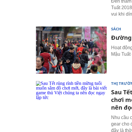
Đến thăm
Tuất 2018
vui khi dí
SÁCH
Đường 
Hoạt động
Mậu Tuất 
THỊ TRƯỜ
Sau Tế
chơi mớ
nên đọ
Nhu cầu c
gear cho 
đây là th