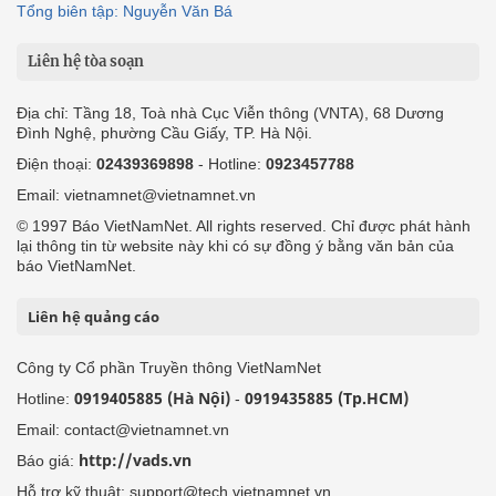
Tổng biên tập: Nguyễn Văn Bá
Liên hệ tòa soạn
Địa chỉ: Tầng 18, Toà nhà Cục Viễn thông (VNTA), 68 Dương
Đình Nghệ, phường Cầu Giấy, TP. Hà Nội.
Điện thoại:
02439369898
- Hotline:
0923457788
Email: vietnamnet@vietnamnet.vn
© 1997 Báo VietNamNet. All rights reserved. Chỉ được phát hành
lại thông tin từ website này khi có sự đồng ý bằng văn bản của
báo VietNamNet.
Liên hệ quảng cáo
Công ty Cổ phần Truyền thông VietNamNet
0919405885 (Hà Nội)
0919435885 (Tp.HCM)
Hotline:
-
Email: contact@vietnamnet.vn
http://vads.vn
Báo giá:
Hỗ trợ kỹ thuật: support@tech.vietnamnet.vn