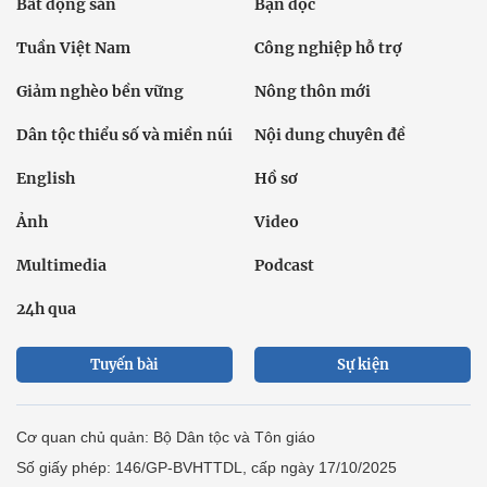
Bất động sản
Bạn đọc
Tuần Việt Nam
Công nghiệp hỗ trợ
Giảm nghèo bền vững
Nông thôn mới
Dân tộc thiểu số và miền núi
Nội dung chuyên đề
English
Hồ sơ
Ảnh
Video
Multimedia
Podcast
24h qua
Tuyến bài
Sự kiện
Cơ quan chủ quản: Bộ Dân tộc và Tôn giáo
Số giấy phép: 146/GP-BVHTTDL, cấp ngày 17/10/2025