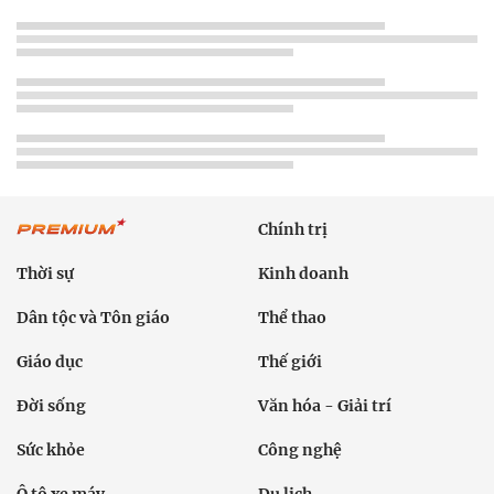
Chính trị
Thời sự
Kinh doanh
Dân tộc và Tôn giáo
Thể thao
Giáo dục
Thế giới
Đời sống
Văn hóa - Giải trí
Sức khỏe
Công nghệ
Ô tô xe máy
Du lịch