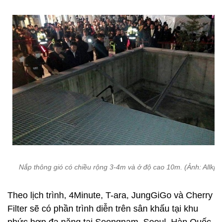
Nắp thông gió có chiều rộng 3-4m và ở độ cao 10m. (Ảnh: Allkpo
Theo lịch trình, 4Minute, T-ara, JungGiGo và Cherry
Filter sẽ có phần trình diễn trên sân khấu tại khu
phức hợp đa năng tại Seongnam, Seoul, Hàn Quốc.