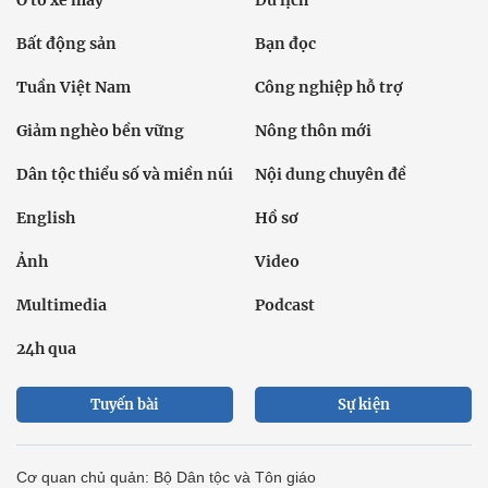
Bất động sản
Bạn đọc
Tuần Việt Nam
Công nghiệp hỗ trợ
Giảm nghèo bền vững
Nông thôn mới
Dân tộc thiểu số và miền núi
Nội dung chuyên đề
English
Hồ sơ
Ảnh
Video
Multimedia
Podcast
24h qua
Tuyến bài
Sự kiện
Cơ quan chủ quản: Bộ Dân tộc và Tôn giáo