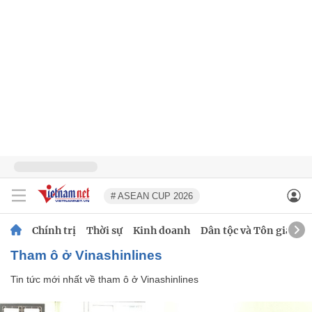
# ASEAN CUP 2026
Chính trị
Thời sự
Kinh doanh
Dân tộc và Tôn giáo
tham ô ở Vinashinlines
Tin tức mới nhất về
tham ô ở Vinashinlines