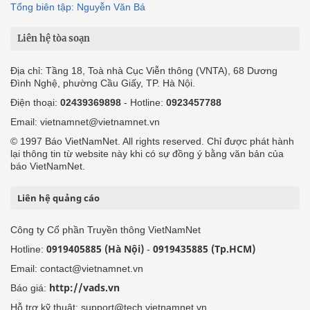
Tổng biên tập: Nguyễn Văn Bá
Liên hệ tòa soạn
Địa chỉ: Tầng 18, Toà nhà Cục Viễn thông (VNTA), 68 Dương
Đình Nghệ, phường Cầu Giấy, TP. Hà Nội.
Điện thoại:
02439369898
- Hotline:
0923457788
Email: vietnamnet@vietnamnet.vn
© 1997 Báo VietNamNet. All rights reserved. Chỉ được phát hành
lại thông tin từ website này khi có sự đồng ý bằng văn bản của
báo VietNamNet.
Liên hệ quảng cáo
Công ty Cổ phần Truyền thông VietNamNet
0919405885 (Hà Nội)
0919435885 (Tp.HCM)
Hotline:
-
Email: contact@vietnamnet.vn
http://vads.vn
Báo giá:
Hỗ trợ kỹ thuật: support@tech.vietnamnet.vn