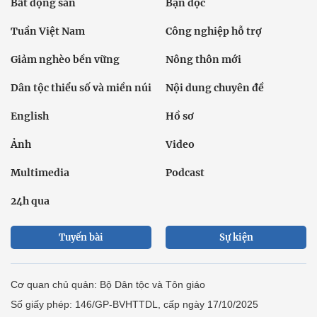
Bất động sản
Bạn đọc
Tuần Việt Nam
Công nghiệp hỗ trợ
Giảm nghèo bền vững
Nông thôn mới
Dân tộc thiểu số và miền núi
Nội dung chuyên đề
English
Hồ sơ
Ảnh
Video
Multimedia
Podcast
24h qua
Tuyến bài
Sự kiện
Cơ quan chủ quản: Bộ Dân tộc và Tôn giáo
Số giấy phép: 146/GP-BVHTTDL, cấp ngày 17/10/2025