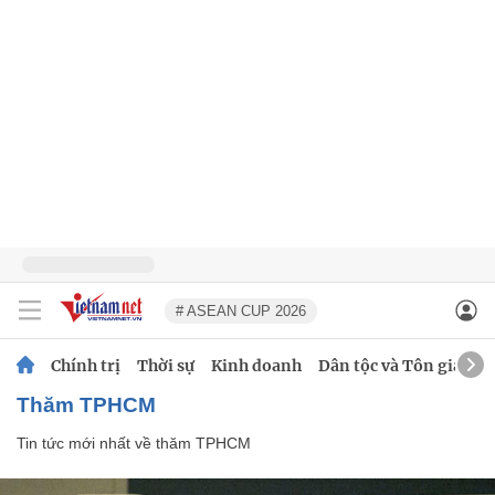
# ASEAN CUP 2026
Chính trị
Thời sự
Kinh doanh
Dân tộc và Tôn giáo
thăm TPHCM
Tin tức mới nhất về
thăm TPHCM