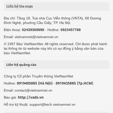
Liên hệ tòa soạn
Địa chỉ: Tầng 18, Toà nhà Cục Viễn thông (VNTA), 68 Dương
Đình Nghệ, phường Cầu Giấy, TP. Hà Nội.
Điện thoại:
02439369898
- Hotline:
0923457788
Email: vietnamnet@vietnamnet.vn
© 1997 Báo VietNamNet. All rights reserved. Chỉ được phát hành
lại thông tin từ website này khi có sự đồng ý bằng văn bản của
báo VietNamNet.
Liên hệ quảng cáo
Công ty Cổ phần Truyền thông VietNamNet
0919405885 (Hà Nội)
0919435885 (Tp.HCM)
Hotline:
-
Email: contact@vietnamnet.vn
http://vads.vn
Báo giá:
Hỗ trợ kỹ thuật: support@tech.vietnamnet.vn