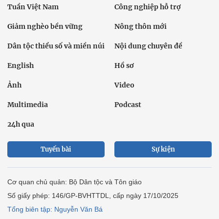
Tuần Việt Nam
Công nghiệp hỗ trợ
Giảm nghèo bền vững
Nông thôn mới
Dân tộc thiểu số và miền núi
Nội dung chuyên đề
English
Hồ sơ
Ảnh
Video
Multimedia
Podcast
24h qua
Tuyến bài
Sự kiện
Cơ quan chủ quản: Bộ Dân tộc và Tôn giáo
Số giấy phép: 146/GP-BVHTTDL, cấp ngày 17/10/2025
Tổng biên tập: Nguyễn Văn Bá