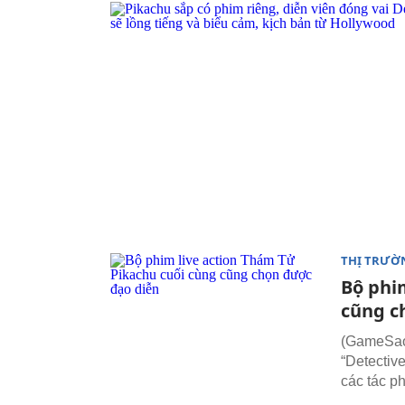
THỊ TRƯỜ
Bộ phi
cũng c
(GameSao.
“Detectiv
các tác p