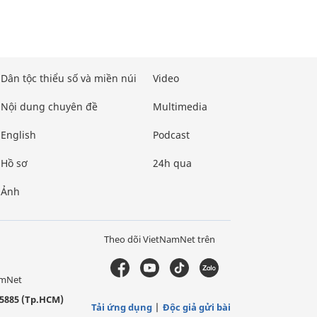
Dân tộc thiểu số và miền núi
Video
Nội dung chuyên đề
Multimedia
English
Podcast
Hồ sơ
24h qua
Ảnh
Theo dõi VietNamNet trên
amNet
5885 (Tp.HCM)
Tải ứng dụng
Độc giả gửi bài