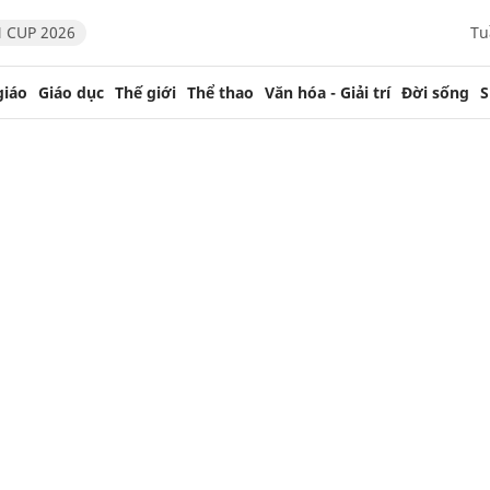
 CUP 2026
Tu
giáo
Giáo dục
Thế giới
Thể thao
Văn hóa - Giải trí
Đời sống
S