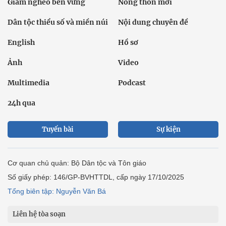
Giảm nghèo bền vững
Nông thôn mới
Dân tộc thiểu số và miền núi
Nội dung chuyên đề
English
Hồ sơ
Ảnh
Video
Multimedia
Podcast
24h qua
Tuyến bài
Sự kiện
Cơ quan chủ quản: Bộ Dân tộc và Tôn giáo
Số giấy phép: 146/GP-BVHTTDL, cấp ngày 17/10/2025
Tổng biên tập: Nguyễn Văn Bá
Liên hệ tòa soạn