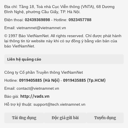
Địa chỉ: Tầng 18, Toà nhà Cục Viễn thông (VNTA), 68 Dương
Đình Nghệ, phường Cầu Giấy, TP. Hà Nội.
Điện thoại:
02439369898
- Hotline:
0923457788
Email: vietnamnet@vietnamnet.vn
© 1997 Báo VietNamNet. All rights reserved. Chỉ được phát hành
lại thông tin từ website này khi có sự đồng ý bằng văn bản của
báo VietNamNet.
Liên hệ quảng cáo
Công ty Cổ phần Truyền thông VietNamNet
0919405885 (Hà Nội)
0919435885 (Tp.HCM)
Hotline:
-
Email: contact@vietnamnet.vn
http://vads.vn
Báo giá:
Hỗ trợ kỹ thuật: support@tech.vietnamnet.vn
Tải ứng dụng
Độc giả gửi bài
Tuyển dụng