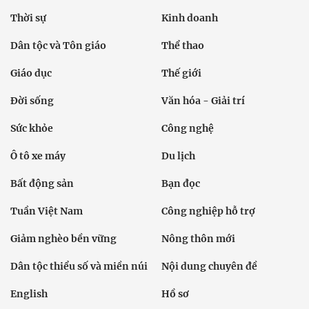
Thời sự
Kinh doanh
Dân tộc và Tôn giáo
Thể thao
Giáo dục
Thế giới
Đời sống
Văn hóa - Giải trí
Sức khỏe
Công nghệ
Ô tô xe máy
Du lịch
Bất động sản
Bạn đọc
Tuần Việt Nam
Công nghiệp hỗ trợ
Giảm nghèo bền vững
Nông thôn mới
Dân tộc thiểu số và miền núi
Nội dung chuyên đề
English
Hồ sơ