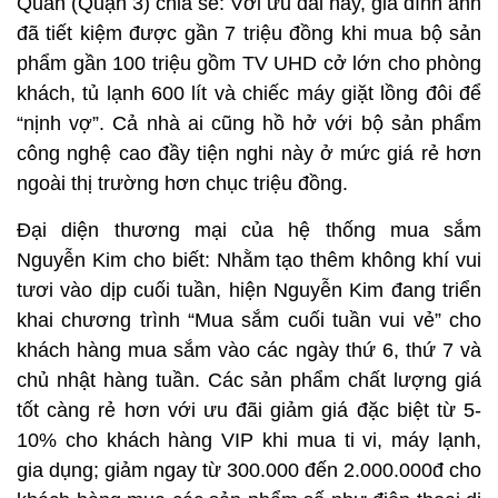
Quân (Quận 3) chia sẻ: Với ưu đãi này, gia đình anh
đã tiết kiệm được gần 7 triệu đồng khi mua bộ sản
phẩm gần 100 triệu gồm TV UHD cở lớn cho phòng
khách, tủ lạnh 600 lít và chiếc máy giặt lồng đôi để
“nịnh vợ”. Cả nhà ai cũng hồ hở với bộ sản phẩm
công nghệ cao đầy tiện nghi này ở mức giá rẻ hơn
ngoài thị trường hơn chục triệu đồng.
Đại diện thương mại của hệ thống mua sắm
Nguyễn Kim cho biết: Nhằm tạo thêm không khí vui
tươi vào dịp cuối tuần, hiện Nguyễn Kim đang triển
khai chương trình “Mua sắm cuối tuần vui vẻ” cho
khách hàng mua sắm vào các ngày thứ 6, thứ 7 và
chủ nhật hàng tuần. Các sản phẩm chất lượng giá
tốt càng rẻ hơn với ưu đãi giảm giá đặc biệt từ 5-
10% cho khách hàng VIP khi mua ti vi, máy lạnh,
gia dụng; giảm ngay từ 300.000 đến 2.000.000đ cho