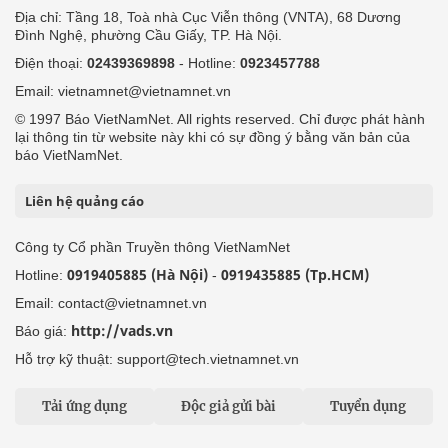
Địa chỉ: Tầng 18, Toà nhà Cục Viễn thông (VNTA), 68 Dương
Đình Nghệ, phường Cầu Giấy, TP. Hà Nội.
Điện thoại:
02439369898
- Hotline:
0923457788
Email: vietnamnet@vietnamnet.vn
© 1997 Báo VietNamNet. All rights reserved. Chỉ được phát hành
lại thông tin từ website này khi có sự đồng ý bằng văn bản của
báo VietNamNet.
Liên hệ quảng cáo
Công ty Cổ phần Truyền thông VietNamNet
0919405885 (Hà Nội)
0919435885 (Tp.HCM)
Hotline:
-
Email: contact@vietnamnet.vn
http://vads.vn
Báo giá:
Hỗ trợ kỹ thuật: support@tech.vietnamnet.vn
Tải ứng dụng
Độc giả gửi bài
Tuyển dụng