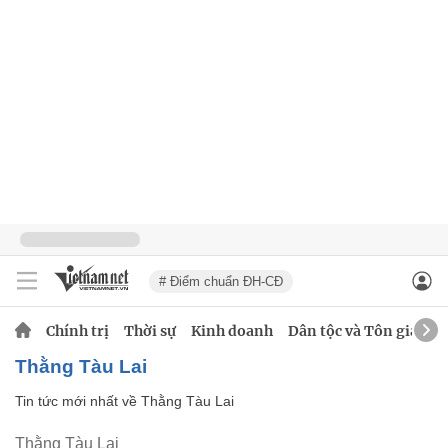
# Điểm chuẩn ĐH-CĐ
Chính trị
Thời sự
Kinh doanh
Dân tộc và Tôn giáo
Thằng Tàu Lai
Tin tức mới nhất về
Thằng Tàu Lai
Thằng Tàu Lai