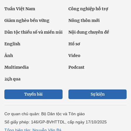
Tuần Việt Nam
Công nghiệp hỗ trợ
Giảm nghèo bền vững
Nông thôn mới
Dân tộc thiểu số và miền núi
Nội dung chuyên đề
English
Hồ sơ
Ảnh
Video
Multimedia
Podcast
24h qua
Tuyến bài
Sự kiện
Cơ quan chủ quản: Bộ Dân tộc và Tôn giáo
Số giấy phép: 146/GP-BVHTTDL, cấp ngày 17/10/2025
Tổng biên tập: Nguyễn Văn Bá