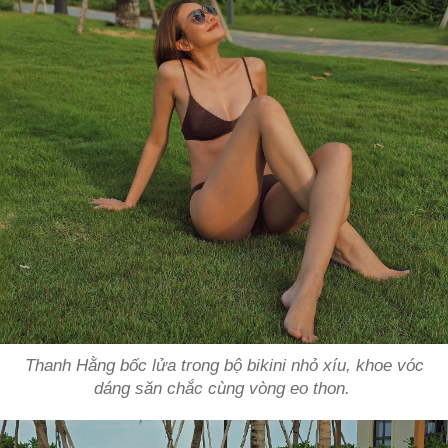
Thanh Hằng bốc lửa trong bộ bikini nhỏ xíu, khoe vóc
dáng săn chắc cùng vòng eo thon.