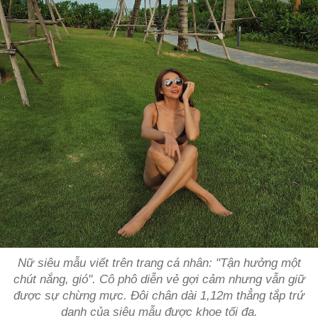
Nữ siêu mẫu viết trên trang cá nhân: "Tận hưởng một
chút nắng, gió". Cô phô diễn vẻ gợi cảm nhưng vẫn giữ
được sự chừng mực. Đôi chân dài 1,12m thẳng tắp trứ
danh của siêu mẫu được khoe tối đa.