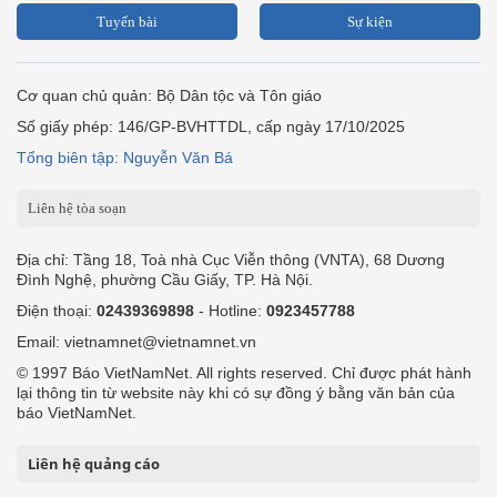
Tuyến bài
Sự kiện
Cơ quan chủ quản: Bộ Dân tộc và Tôn giáo
Số giấy phép: 146/GP-BVHTTDL, cấp ngày 17/10/2025
Tổng biên tập: Nguyễn Văn Bá
Liên hệ tòa soạn
Địa chỉ: Tầng 18, Toà nhà Cục Viễn thông (VNTA), 68 Dương
Đình Nghệ, phường Cầu Giấy, TP. Hà Nội.
Điện thoại:
02439369898
- Hotline:
0923457788
Email: vietnamnet@vietnamnet.vn
© 1997 Báo VietNamNet. All rights reserved. Chỉ được phát hành
lại thông tin từ website này khi có sự đồng ý bằng văn bản của
báo VietNamNet.
Liên hệ quảng cáo