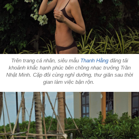
Trên trang cá nhân, siêu mẫu
Thanh Hằng
đăng tải
khoảnh khắc hạnh phúc bên chồng nhạc trưởng Trần
Nhật Minh. Cặp đôi cùng nghỉ dưỡng, thư giãn sau thời
gian làm việc bận rộn.