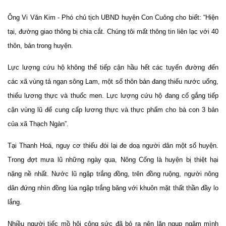
Ông Vi Văn Kim - Phó chủ tịch UBND huyện Con Cuông cho biết: “Hiện
tại, đường giao thông bị chia cắt. Chúng tôi mất thông tin liên lạc với 40
thôn, bản trong huyện.
Lực lượng cứu hộ không thể tiếp cận hầu hết các tuyến đường đến
các xã vùng tả ngạn sông Lam, một số thôn bản đang thiếu nước uống,
thiếu lương thực và thuốc men. Lực lượng cứu hộ đang cố gắng tiếp
cận vùng lũ để cung cấp lương thực và thực phẩm cho bà con 3 bản
của xã Thạch Ngàn”.
Tại Thanh Hoá, nguy cơ thiếu đói lại đe doạ người dân một số huyện.
Trong đợt mưa lũ những ngày qua, Nông Cống là huyện bị thiệt hại
nặng nề nhất. Nước lũ ngập trắng đồng, trên đồng ruộng, người nông
dân đứng nhìn đồng lúa ngập trắng băng với khuôn mặt thất thần đầy lo
lắng.
Nhiều người tiếc mồ hôi công sức đã bỏ ra nên lặn ngụp ngâm mình