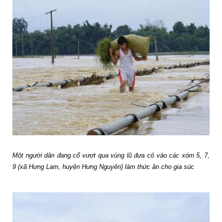
Một người dân đang cố vượt qua vùng lũ đưa cỏ vào các xóm 5, 7,
9 (xã Hưng Lam, huyện Hưng Nguyên) làm thức ăn cho gia súc