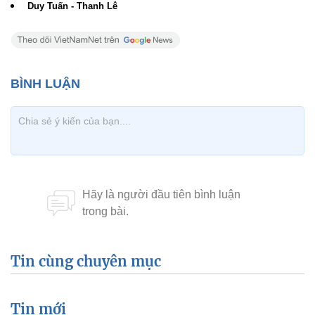
Những con đường làng bỗng trở thành...sông.
Chèo thuyền cứu tế cho những hộ dân bị cô lập tại làng Kén, xã
Tượng Sơn