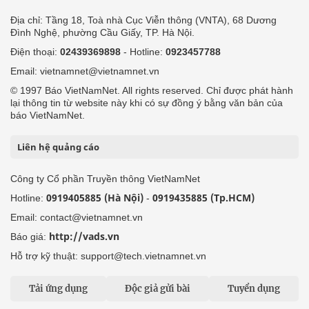
Địa chỉ: Tầng 18, Toà nhà Cục Viễn thông (VNTA), 68 Dương
Đình Nghệ, phường Cầu Giấy, TP. Hà Nội.
Điện thoại:
02439369898
- Hotline:
0923457788
Email: vietnamnet@vietnamnet.vn
© 1997 Báo VietNamNet. All rights reserved. Chỉ được phát hành
lại thông tin từ website này khi có sự đồng ý bằng văn bản của
báo VietNamNet.
Liên hệ quảng cáo
Công ty Cổ phần Truyền thông VietNamNet
0919405885 (Hà Nội)
0919435885 (Tp.HCM)
Hotline:
-
Email: contact@vietnamnet.vn
http://vads.vn
Báo giá:
Hỗ trợ kỹ thuật: support@tech.vietnamnet.vn
Tải ứng dụng
Độc giả gửi bài
Tuyển dụng