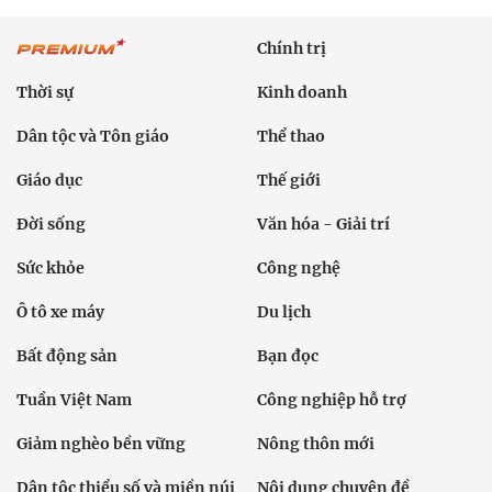
Chính trị
Thời sự
Kinh doanh
Dân tộc và Tôn giáo
Thể thao
Giáo dục
Thế giới
Đời sống
Văn hóa - Giải trí
Sức khỏe
Công nghệ
Ô tô xe máy
Du lịch
Bất động sản
Bạn đọc
Tuần Việt Nam
Công nghiệp hỗ trợ
Giảm nghèo bền vững
Nông thôn mới
Dân tộc thiểu số và miền núi
Nội dung chuyên đề