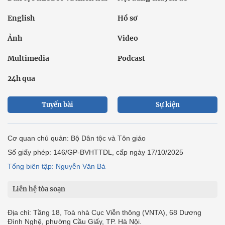
English
Hồ sơ
Ảnh
Video
Multimedia
Podcast
24h qua
Tuyến bài
Sự kiện
Cơ quan chủ quản: Bộ Dân tộc và Tôn giáo
Số giấy phép: 146/GP-BVHTTDL, cấp ngày 17/10/2025
Tổng biên tập: Nguyễn Văn Bá
Liên hệ tòa soạn
Địa chỉ: Tầng 18, Toà nhà Cục Viễn thông (VNTA), 68 Dương
Đình Nghệ, phường Cầu Giấy, TP. Hà Nội.