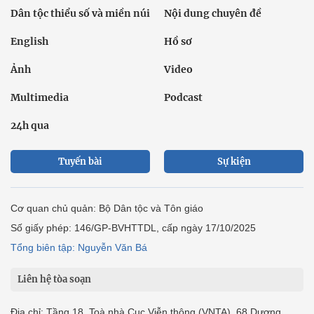
Dân tộc thiểu số và miền núi
Nội dung chuyên đề
English
Hồ sơ
Ảnh
Video
Multimedia
Podcast
24h qua
Tuyến bài
Sự kiện
Cơ quan chủ quản: Bộ Dân tộc và Tôn giáo
Số giấy phép: 146/GP-BVHTTDL, cấp ngày 17/10/2025
Tổng biên tập: Nguyễn Văn Bá
Liên hệ tòa soạn
Địa chỉ: Tầng 18, Toà nhà Cục Viễn thông (VNTA), 68 Dương