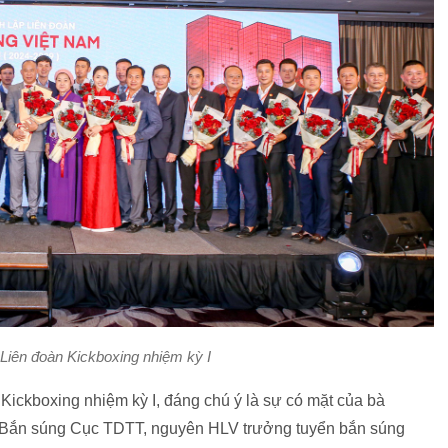
Liên đoàn Kickboxing nhiệm kỳ I
Kickboxing nhiệm kỳ I, đáng chú ý là sự có mặt của bà
Bắn súng Cục TDTT, nguyên HLV trưởng tuyển bắn súng