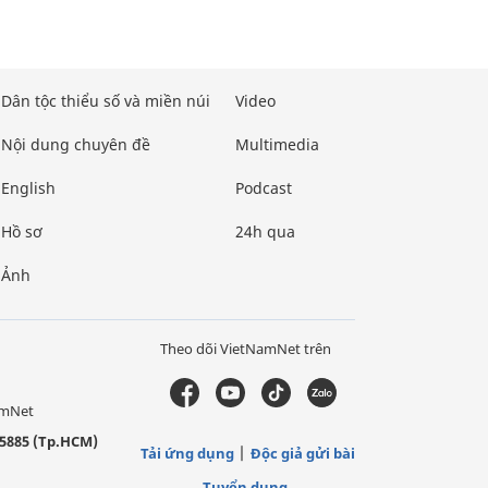
Dân tộc thiểu số và miền núi
Video
Nội dung chuyên đề
Multimedia
English
Podcast
Hồ sơ
24h qua
Ảnh
Theo dõi VietNamNet trên
amNet
5885 (Tp.HCM)
Tải ứng dụng
Độc giả gửi bài
Tuyển dụng