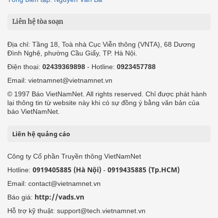
Liên hệ tòa soạn
Địa chỉ: Tầng 18, Toà nhà Cục Viễn thông (VNTA), 68 Dương
Đình Nghệ, phường Cầu Giấy, TP. Hà Nội.
Điện thoại:
02439369898
- Hotline:
0923457788
Email: vietnamnet@vietnamnet.vn
© 1997 Báo VietNamNet. All rights reserved. Chỉ được phát hành
lại thông tin từ website này khi có sự đồng ý bằng văn bản của
báo VietNamNet.
Liên hệ quảng cáo
Công ty Cổ phần Truyền thông VietNamNet
0919405885 (Hà Nội)
0919435885 (Tp.HCM)
Hotline:
-
Email: contact@vietnamnet.vn
http://vads.vn
Báo giá:
Hỗ trợ kỹ thuật: support@tech.vietnamnet.vn