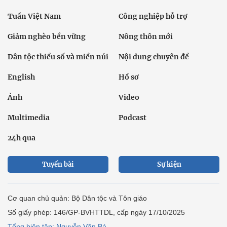
Tuần Việt Nam
Công nghiệp hỗ trợ
Giảm nghèo bền vững
Nông thôn mới
Dân tộc thiểu số và miền núi
Nội dung chuyên đề
English
Hồ sơ
Ảnh
Video
Multimedia
Podcast
24h qua
Tuyến bài
Sự kiện
Cơ quan chủ quản: Bộ Dân tộc và Tôn giáo
Số giấy phép: 146/GP-BVHTTDL, cấp ngày 17/10/2025
Tổng biên tập: Nguyễn Văn Bá