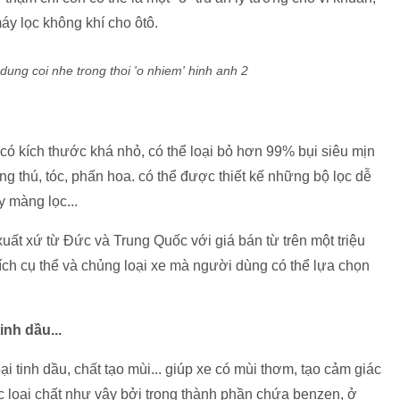
áy lọc không khí cho ôtô.
có kích thước khá nhỏ, có thể loại bỏ hơn 99% bụi siêu mịn
g thú, tóc, phấn hoa. có thể được thiết kế những bộ lọc dễ
y màng lọc...
xuất xứ từ Đức và Trung Quốc với giá bán từ trên một triệu
ch cụ thể và chủng loại xe mà người dùng có thể lựa chọn
inh dầu...
i tinh dầu, chất tạo mùi... giúp xe có mùi thơm, tạo cảm giác
c loại chất như vậy bởi trong thành phần chứa benzen, ở