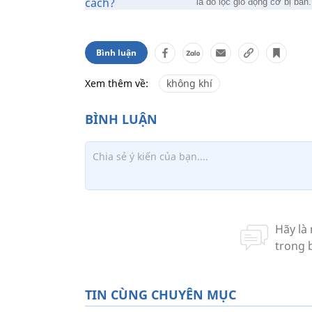
là do lọc gió động cơ bị bẩn.
Bình luận
Xem thêm về:
không khí
TIN CÙNG CHUYÊN MỤC