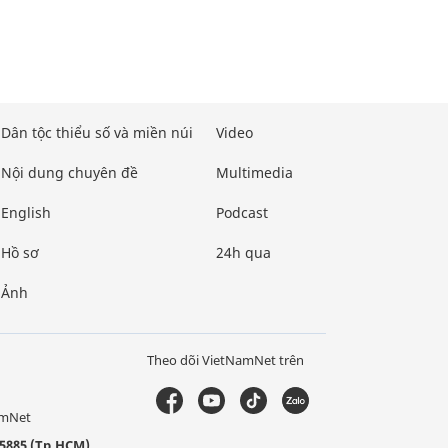
Dân tộc thiểu số và miền núi
Video
Nội dung chuyên đề
Multimedia
English
Podcast
Hồ sơ
24h qua
Ảnh
Theo dõi VietNamNet trên
amNet
5885 (Tp.HCM)