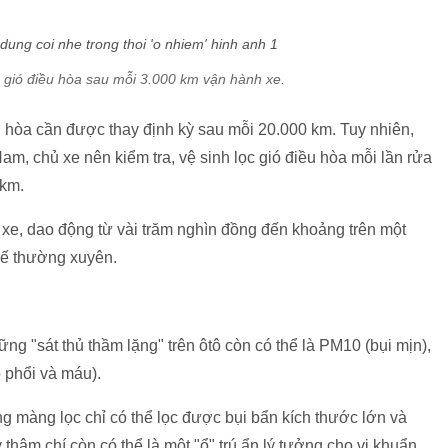
c gió điều hòa sau mỗi 3.000 km vận hành xe.
u hòa cần được thay định kỳ sau mỗi 20.000 km. Tuy nhiên,
am, chủ xe nên kiểm tra, vệ sinh lọc gió điều hòa mỗi lần rửa
 km.
i xe, dao động từ vài trăm nghìn đồng đến khoảng trên một
hế thường xuyên.
g "sát thủ thầm lặng" trên ôtô còn có thể là PM10 (bụi mịn),
o phổi và máu).
g màng lọc chỉ có thể lọc được bụi bẩn kích thước lớn và
 thậm chí còn có thể là một "ổ" trú ẩn lý tưởng cho vi khuẩn,