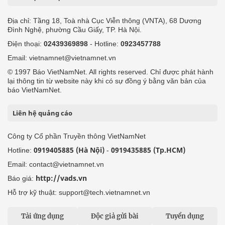
Địa chỉ: Tầng 18, Toà nhà Cục Viễn thông (VNTA), 68 Dương
Đình Nghệ, phường Cầu Giấy, TP. Hà Nội.
Điện thoại:
02439369898
- Hotline:
0923457788
Email: vietnamnet@vietnamnet.vn
© 1997 Báo VietNamNet. All rights reserved. Chỉ được phát hành
lại thông tin từ website này khi có sự đồng ý bằng văn bản của
báo VietNamNet.
Liên hệ quảng cáo
Công ty Cổ phần Truyền thông VietNamNet
0919405885 (Hà Nội)
0919435885 (Tp.HCM)
Hotline:
-
Email: contact@vietnamnet.vn
http://vads.vn
Báo giá:
Hỗ trợ kỹ thuật: support@tech.vietnamnet.vn
Tải ứng dụng
Độc giả gửi bài
Tuyển dụng