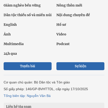
Giảm nghèo bền vững
Nông thôn mới
Dân tộc thiểu số và miền núi
Nội dung chuyên đề
English
Hồ sơ
Ảnh
Video
Multimedia
Podcast
24h qua
Tuyến bài
Sự kiện
Cơ quan chủ quản: Bộ Dân tộc và Tôn giáo
Số giấy phép: 146/GP-BVHTTDL, cấp ngày 17/10/2025
Tổng biên tập: Nguyễn Văn Bá
Liên hệ tòa soạn