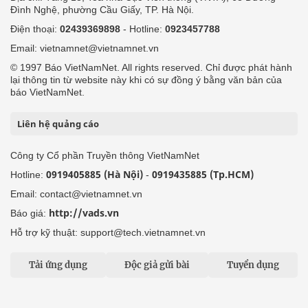
Đình Nghệ, phường Cầu Giấy, TP. Hà Nội.
Điện thoại:
02439369898
- Hotline:
0923457788
Email: vietnamnet@vietnamnet.vn
© 1997 Báo VietNamNet. All rights reserved. Chỉ được phát hành
lại thông tin từ website này khi có sự đồng ý bằng văn bản của
báo VietNamNet.
Liên hệ quảng cáo
Công ty Cổ phần Truyền thông VietNamNet
0919405885 (Hà Nội)
0919435885 (Tp.HCM)
Hotline:
-
Email: contact@vietnamnet.vn
http://vads.vn
Báo giá:
Hỗ trợ kỹ thuật: support@tech.vietnamnet.vn
Tải ứng dụng
Độc giả gửi bài
Tuyển dụng