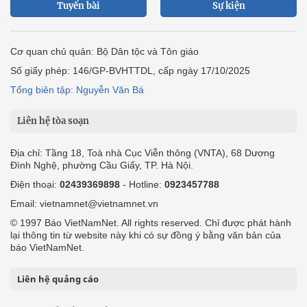
Tuyến bài
Sự kiện
Cơ quan chủ quản: Bộ Dân tộc và Tôn giáo
Số giấy phép: 146/GP-BVHTTDL, cấp ngày 17/10/2025
Tổng biên tập: Nguyễn Văn Bá
Liên hệ tòa soạn
Địa chỉ: Tầng 18, Toà nhà Cục Viễn thông (VNTA), 68 Dương
Đình Nghệ, phường Cầu Giấy, TP. Hà Nội.
Điện thoại:
02439369898
- Hotline:
0923457788
Email: vietnamnet@vietnamnet.vn
© 1997 Báo VietNamNet. All rights reserved. Chỉ được phát hành
lại thông tin từ website này khi có sự đồng ý bằng văn bản của
báo VietNamNet.
Liên hệ quảng cáo