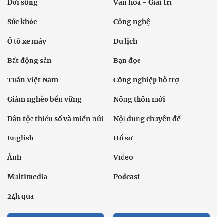
Đời sống
Văn hóa - Giải trí
Sức khỏe
Công nghệ
Ô tô xe máy
Du lịch
Bất động sản
Bạn đọc
Tuần Việt Nam
Công nghiệp hỗ trợ
Giảm nghèo bền vững
Nông thôn mới
Dân tộc thiểu số và miền núi
Nội dung chuyên đề
English
Hồ sơ
Ảnh
Video
Multimedia
Podcast
24h qua