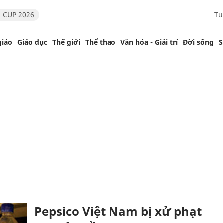
 CUP 2026
Tu
giáo
Giáo dục
Thế giới
Thể thao
Văn hóa - Giải trí
Đời sống
S
Pepsico Việt Nam bị xử phạt