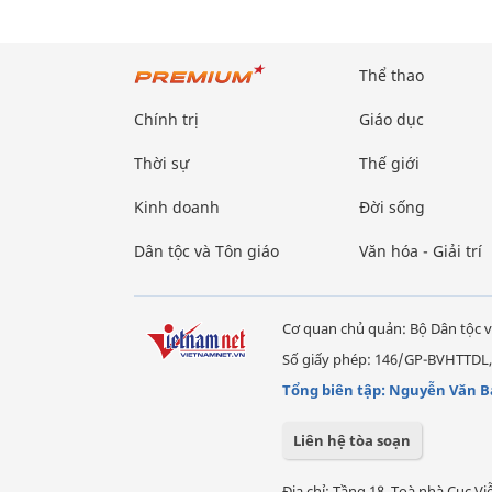
Thể thao
Chính trị
Giáo dục
Thời sự
Thế giới
Kinh doanh
Đời sống
Dân tộc và Tôn giáo
Văn hóa - Giải trí
Cơ quan chủ quản: Bộ Dân tộc v
Số giấy phép: 146/GP-BVHTTDL,
Tổng biên tập: Nguyễn Văn B
Liên hệ tòa soạn
Địa chỉ: Tầng 18, Toà nhà Cục 