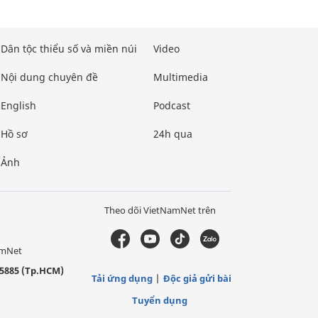
Dân tộc thiểu số và miền núi
Video
Nội dung chuyên đề
Multimedia
English
Podcast
Hồ sơ
24h qua
Ảnh
Theo dõi VietNamNet trên
amNet
5885 (Tp.HCM)
Tải ứng dụng
Độc giả gửi bài
Tuyển dụng