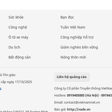
Sức khỏe
Bạn đọc
Công nghệ
Tuần Việt Nam
Ô tô xe máy
Công nghiệp hỗ trợ
Du lịch
Giảm nghèo bền vững
Bất động sản
Nông thôn mới
à Tôn giáo
Liên hệ quảng cáo
 cấp ngày 17/10/2025
Công ty Cổ phần Truyền thông VietN
á
Hotline:
0919405885 (Hà Nội)
-
091943
Email: contact@vietnamnet.vn
Báo giá:
http://vads.vn
Viễn thông (VNTA), 68 Dương Đình