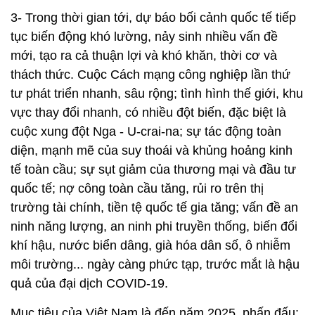
3- Trong thời gian tới, dự báo bối cảnh quốc tế tiếp
tục biến động khó lường, nảy sinh nhiều vấn đề
mới, tạo ra cả thuận lợi và khó khăn, thời cơ và
thách thức. Cuộc Cách mạng công nghiệp lần thứ
tư phát triển nhanh, sâu rộng; tình hình thế giới, khu
vực thay đổi nhanh, có nhiều đột biến, đặc biệt là
cuộc xung đột Nga - U-crai-na; sự tác động toàn
diện, mạnh mẽ của suy thoái và khủng hoảng kinh
tế toàn cầu; sự sụt giảm của thương mại và đầu tư
quốc tế; nợ công toàn cầu tăng, rủi ro trên thị
trường tài chính, tiền tệ quốc tế gia tăng; vấn đề an
ninh năng lượng, an ninh phi truyền thống, biến đổi
khí hậu, nước biển dâng, già hóa dân số, ô nhiễm
môi trường... ngày càng phức tạp, trước mắt là hậu
quả của đại dịch COVID-19.
Mục tiêu của Việt Nam là đến năm 2025, phấn đấu: