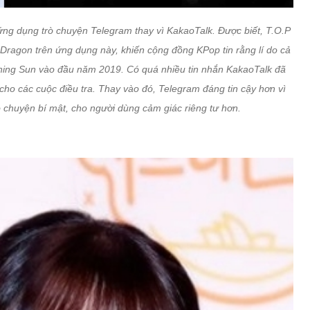
g dụng trò chuyện Telegram thay vì KakaoTalk. Được biết, T.O.P
Dragon trên ứng dụng này, khiến cộng đồng KPop tin rằng lí do cả
Burning Sun vào đầu năm 2019. Có quá nhiều tin nhắn KakaoTalk đã
cho các cuộc điều tra. Thay vào đó, Telegram đáng tin cậy hơn vì
 chuyện bí mật, cho người dùng cảm giác riêng tư hơn.