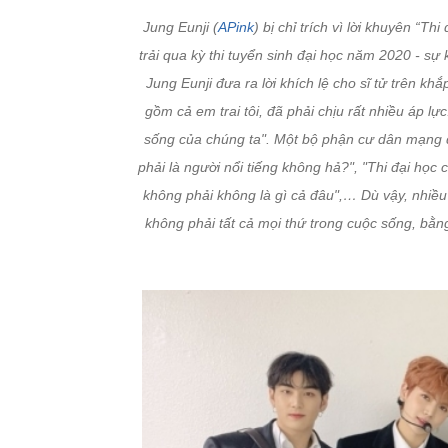
Jung Eunji (
APink
) bị chỉ trích vì lời khuyên “T
trải qua kỳ thi tuyển sinh đại học năm 2020 - sự
Jung Eunji đưa ra lời khích lệ cho sĩ tử trên kh
gồm cả em trai tôi, đã phải chịu rất nhiều áp lực
sống của chúng ta". Một bộ phận cư dân mạng đã
phải là người nổi tiếng không hả?", "Thi đại học
không phải không là gì cả đâu",… Dù vậy, nhiều 
không phải tất cả mọi thứ trong cuộc sống, bằn