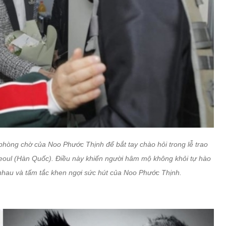
 phòng chờ của Noo Phước Thịnh để bắt tay chào hỏi trong lễ trao
oul (Hàn Quốc). Điều này khiến người hâm mộ không khỏi tự hào
 nhau và tấm tắc khen ngợi sức hút của Noo Phước Thịnh.