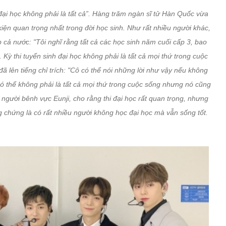
hi đại học không phải là tất cả”. Hàng trăm ngàn sĩ tử Hàn Quốc vừa
 kiện quan trọng nhất trong đời học sinh. Như rất nhiều người khác,
ắp cả nước: "Tôi nghĩ rằng tất cả các học sinh năm cuối cấp 3, bao
. Kỳ thi tuyển sinh đại học không phải là tất cả mọi thứ trong cuộc
 lên tiếng chỉ trích: "Cô có thể nói những lời như vậy nếu không
 có thể không phải là tất cả mọi thứ trong cuộc sống nhưng nó cũng
người bênh vực Eunji, cho rằng thi đại học rất quan trọng, nhưng
g chứng là có rất nhiều người không học đại học mà vẫn sống tốt.