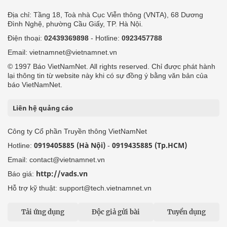
Địa chỉ: Tầng 18, Toà nhà Cục Viễn thông (VNTA), 68 Dương
Đình Nghệ, phường Cầu Giấy, TP. Hà Nội.
Điện thoại:
02439369898
- Hotline:
0923457788
Email: vietnamnet@vietnamnet.vn
© 1997 Báo VietNamNet. All rights reserved. Chỉ được phát hành
lại thông tin từ website này khi có sự đồng ý bằng văn bản của
báo VietNamNet.
Liên hệ quảng cáo
Công ty Cổ phần Truyền thông VietNamNet
0919405885 (Hà Nội)
0919435885 (Tp.HCM)
Hotline:
-
Email: contact@vietnamnet.vn
http://vads.vn
Báo giá:
Hỗ trợ kỹ thuật: support@tech.vietnamnet.vn
Tải ứng dụng
Độc giả gửi bài
Tuyển dụng