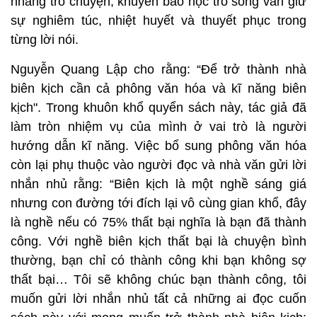
nhàng trò chuyện, khuyên bảo học trò song vẫn giữ
sự nghiêm túc, nhiệt huyết và thuyết phục trong
từng lời nói.
Nguyễn Quang Lập cho rằng: “Để trở thành nhà
biên kịch cần cả phông văn hóa và kĩ năng biên
kịch". Trong khuôn khổ quyển sách này, tác giả đã
làm tròn nhiệm vụ của mình ở vai trò là người
hướng dẫn kĩ năng. Việc bổ sung phông văn hóa
còn lại phụ thuộc vào người đọc và nhà văn gửi lời
nhắn nhủ rằng: “Biên kịch là một nghề sáng giá
nhưng con đường tới đích lại vô cùng gian khổ, đây
là nghề nếu có 75% thất bại nghĩa là bạn đã thành
công. Với nghề biên kịch thất bại là chuyện bình
thường, bạn chỉ có thành công khi bạn không sợ
thất bại… Tôi sẽ không chúc bạn thành công, tôi
muốn gửi lời nhắn nhủ tất cả những ai đọc cuốn