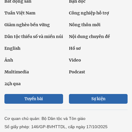
Bất động sản
Bạn đọc
Tuần Việt Nam
Công nghiệp hỗ trợ
Giảm nghèo bền vững
Nông thôn mới
Dân tộc thiểu số và miền núi
Nội dung chuyên đề
English
Hồ sơ
Ảnh
Video
Multimedia
Podcast
24h qua
Tuyến bài
Sự kiện
Cơ quan chủ quản: Bộ Dân tộc và Tôn giáo
Số giấy phép: 146/GP-BVHTTDL, cấp ngày 17/10/2025