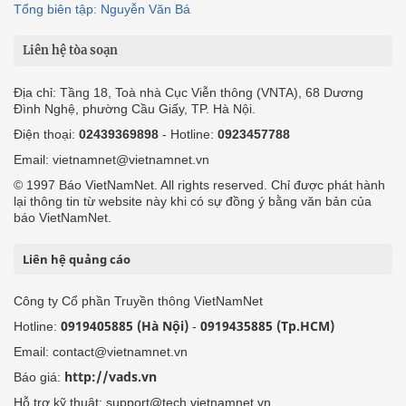
Tổng biên tập: Nguyễn Văn Bá
Liên hệ tòa soạn
Địa chỉ: Tầng 18, Toà nhà Cục Viễn thông (VNTA), 68 Dương
Đình Nghệ, phường Cầu Giấy, TP. Hà Nội.
Điện thoại:
02439369898
- Hotline:
0923457788
Email: vietnamnet@vietnamnet.vn
© 1997 Báo VietNamNet. All rights reserved. Chỉ được phát hành
lại thông tin từ website này khi có sự đồng ý bằng văn bản của
báo VietNamNet.
Liên hệ quảng cáo
Công ty Cổ phần Truyền thông VietNamNet
0919405885 (Hà Nội)
0919435885 (Tp.HCM)
Hotline:
-
Email: contact@vietnamnet.vn
http://vads.vn
Báo giá:
Hỗ trợ kỹ thuật: support@tech.vietnamnet.vn