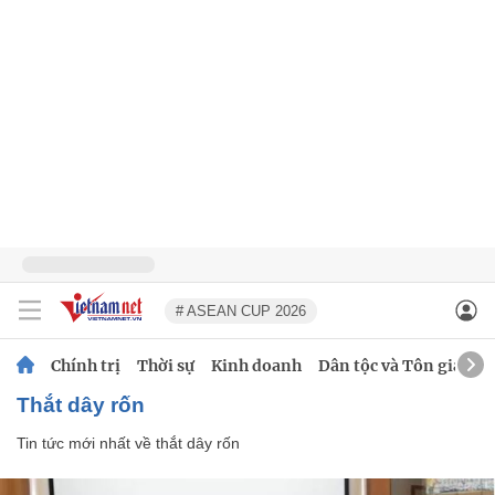
# ASEAN CUP 2026
Chính trị
Thời sự
Kinh doanh
Dân tộc và Tôn giáo
thắt dây rốn
Tin tức mới nhất về
thắt dây rốn