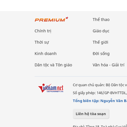
Thể thao
Chính trị
Giáo dục
Thời sự
Thế giới
Kinh doanh
Đời sống
Dân tộc và Tôn giáo
Văn hóa - Giải trí
Cơ quan chủ quản: Bộ Dân tộc v
Số giấy phép: 146/GP-BVHTTDL,
Tổng biên tập: Nguyễn Văn B
Liên hệ tòa soạn
Địa chỉ: Tầng 18, Toà nhà Cục 