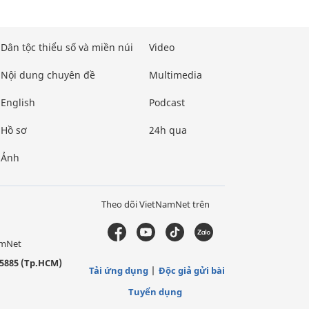
Dân tộc thiểu số và miền núi
Video
Nội dung chuyên đề
Multimedia
English
Podcast
Hồ sơ
24h qua
Ảnh
Theo dõi VietNamNet trên
amNet
5885 (Tp.HCM)
Tải ứng dụng
Độc giả gửi bài
Tuyển dụng