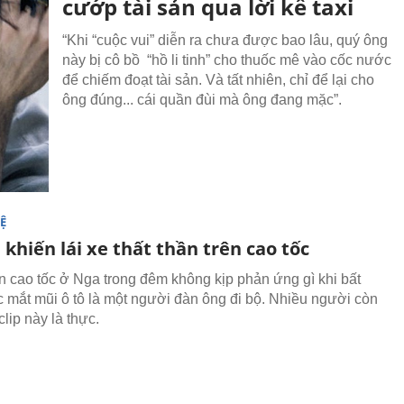
cướp tài sản qua lời kể taxi
“Khi “cuộc vui” diễn ra chưa được bao lâu, quý ông
này bị cô bồ “hồ li tinh” cho thuốc mê vào cốc nước
để chiếm đoạt tài sản. Và tất nhiên, chỉ để lại cho
ông đúng... cái quần đùi mà ông đang mặc”.
Ệ
 khiến lái xe thất thần trên cao tốc
ên cao tốc ở Nga trong đêm không kịp phản ứng gì khi bất
c mắt mũi ô tô là một người đàn ông đi bộ. Nhiều người còn
clip này là thực.