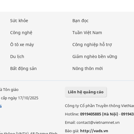
Sức khỏe
Bạn đọc
Công nghệ
Tuần Việt Nam
Ô tô xe máy
Công nghiệp hỗ trợ
Du lịch
Giảm nghèo bền vững
Bất động sản
Nông thôn mới
à Tôn giáo
Liên hệ quảng cáo
 cấp ngày 17/10/2025
Công ty Cổ phần Truyền thông VietN
á
Hotline:
0919405885 (Hà Nội)
-
091943
Email: contact@vietnamnet.vn
Báo giá:
http://vads.vn
Viễn thông (VNTA), 68 Dương Đình