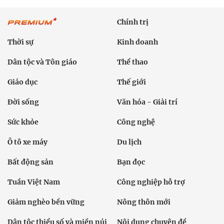
Chính trị
Thời sự
Kinh doanh
Dân tộc và Tôn giáo
Thể thao
Giáo dục
Thế giới
Đời sống
Văn hóa - Giải trí
Sức khỏe
Công nghệ
Ô tô xe máy
Du lịch
Bất động sản
Bạn đọc
Tuần Việt Nam
Công nghiệp hỗ trợ
Giảm nghèo bền vững
Nông thôn mới
Dân tộc thiểu số và miền núi
Nội dung chuyên đề