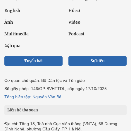
English
Hồ sơ
Ảnh
Video
Multimedia
Podcast
24h qua
Tuyến bài
Sự kiện
Cơ quan chủ quản: Bộ Dân tộc và Tôn giáo
Số giấy phép: 146/GP-BVHTTDL, cấp ngày 17/10/2025
Tổng biên tập: Nguyễn Văn Bá
Liên hệ tòa soạn
Địa chỉ: Tầng 18, Toà nhà Cục Viễn thông (VNTA), 68 Dương
Đình Nghệ, phường Cầu Giấy, TP. Hà Nội.