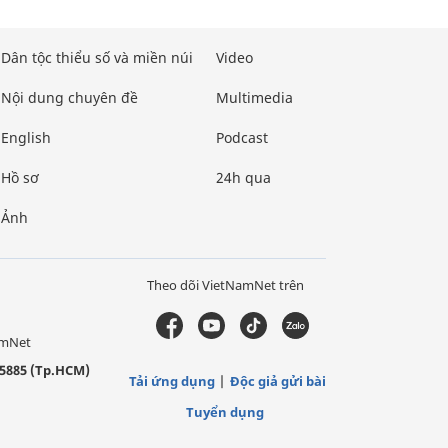
Dân tộc thiểu số và miền núi
Video
Nội dung chuyên đề
Multimedia
English
Podcast
Hồ sơ
24h qua
Ảnh
Theo dõi VietNamNet trên
amNet
5885 (Tp.HCM)
Tải ứng dụng
Độc giả gửi bài
Tuyển dụng