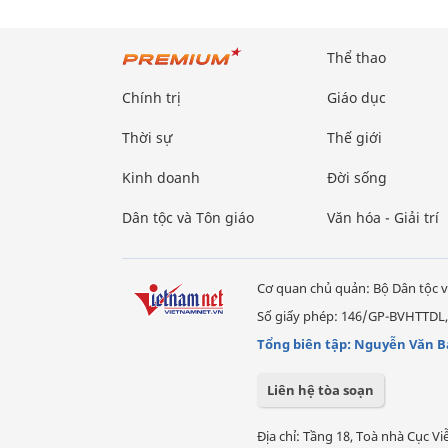
Thể thao
Chính trị
Giáo dục
Thời sự
Thế giới
Kinh doanh
Đời sống
Dân tộc và Tôn giáo
Văn hóa - Giải trí
Cơ quan chủ quản: Bộ Dân tộc v
Số giấy phép: 146/GP-BVHTTDL,
Tổng biên tập: Nguyễn Văn B
Liên hệ tòa soạn
Địa chỉ: Tầng 18, Toà nhà Cục 