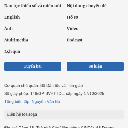
Dân tộc thiểu số và miền núi
Nội dung chuyên đề
English
Hồ sơ
Ảnh
Video
Multimedia
Podcast
24h qua
Tuyến bài
Sự kiện
Cơ quan chủ quản: Bộ Dân tộc và Tôn giáo
Số giấy phép: 146/GP-BVHTTDL, cấp ngày 17/10/2025
Tổng biên tập: Nguyễn Văn Bá
Liên hệ tòa soạn
Địa chỉ: Tầng 18, Toà nhà Cục Viễn thông (VNTA), 68 Dương