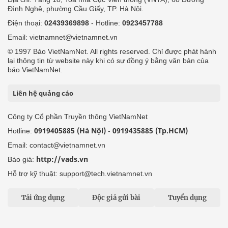
Đình Nghệ, phường Cầu Giấy, TP. Hà Nội.
Điện thoại:
02439369898
- Hotline:
0923457788
Email: vietnamnet@vietnamnet.vn
© 1997 Báo VietNamNet. All rights reserved. Chỉ được phát hành
lại thông tin từ website này khi có sự đồng ý bằng văn bản của
báo VietNamNet.
Liên hệ quảng cáo
Công ty Cổ phần Truyền thông VietNamNet
0919405885 (Hà Nội)
0919435885 (Tp.HCM)
Hotline:
-
Email: contact@vietnamnet.vn
http://vads.vn
Báo giá:
Hỗ trợ kỹ thuật: support@tech.vietnamnet.vn
Tải ứng dụng
Độc giả gửi bài
Tuyển dụng