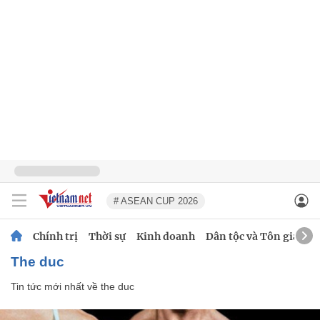
# ASEAN CUP 2026
Chính trị
Thời sự
Kinh doanh
Dân tộc và Tôn giáo
the duc
Tin tức mới nhất về
the duc