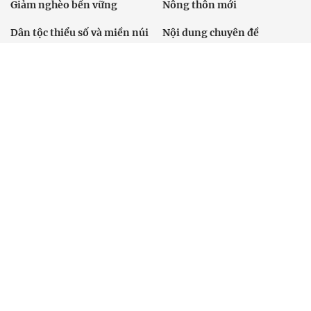
Giảm nghèo bền vững
Nông thôn mới
Dân tộc thiểu số và miền núi
Nội dung chuyên đề
English
Hồ sơ
Ảnh
Video
Multimedia
Podcast
24h qua
Tuyến bài
Sự kiện
Cơ quan chủ quản: Bộ Dân tộc và Tôn giáo
Số giấy phép: 146/GP-BVHTTDL, cấp ngày 17/10/2025
Tổng biên tập: Nguyễn Văn Bá
Liên hệ tòa soạn