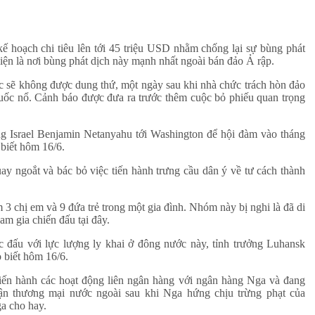
 hoạch chi tiêu lên tới 45 triệu USD nhằm chống lại sự bùng phát
n là nơi bùng phát dịch này mạnh nhất ngoài bán đảo Ả rập.
 sẽ không được dung thứ, một ngày sau khi nhà chức trách hòn đảo
thuốc nổ. Cảnh báo được đưa ra trước thêm cuộc bỏ phiếu quan trọng
 Israel Benjamin Netanyahu tới Washington để hội đàm vào tháng
 biết hôm 16/6.
 ngoắt và bác bỏ việc tiến hành trưng cầu dân ý về tư cách thành
3 chị em và 9 đứa trẻ trong một gia đình. Nhóm này bị nghi là đã di
am gia chiến đấu tại đây.
c đấu với lực lượng ly khai ở đông nước này, tỉnh trưởng Luhansk
 biết hôm 16/6.
iến hành các hoạt động liên ngân hàng với ngân hàng Nga và đang
uận thương mại nước ngoài sau khi Nga hứng chịu trừng phạt của
a cho hay.