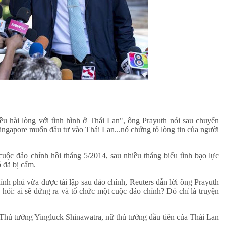
đều hài lòng với tình hình ở Thái Lan", ông Prayuth nói sau chuyến
ingapore muốn đầu tư vào Thái Lan...nó chứng tỏ lòng tin của người
uộc đảo chính hồi tháng 5/2014, sau nhiều tháng biểu tình bạo lực
 đã bị cấm.
ính phủ vừa được tái lập sau đảo chính, Reuters dẫn lời ông Prayuth
ỏi: ai sẽ đứng ra và tổ chức một cuộc đảo chính? Đó chỉ là truyện
Thủ tướng Yingluck Shinawatra, nữ thủ tướng đầu tiên của Thái Lan