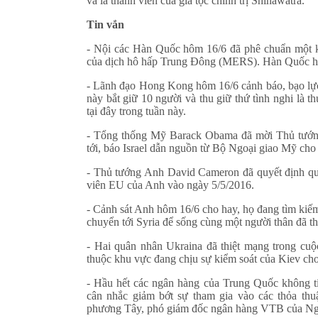
và là thành viên của gia tộc chính trị Shinawatra.
Tin vắn
- Nội các Hàn Quốc hôm 16/6 đã phê chuẩn một kế
của dịch hô hấp Trung Đông (MERS). Hàn Quốc hiệ
- Lãnh đạo Hong Kong hôm 16/6 cảnh báo, bạo lực
này bắt giữ 10 người và thu giữ thứ tình nghi là 
tại đây trong tuần này.
- Tổng thống Mỹ Barack Obama đã mời Thủ tướng
tới, báo Israel dẫn nguồn từ Bộ Ngoại giao Mỹ cho
- Thủ tướng Anh David Cameron đã quyết định quay
viên EU của Anh vào ngày 5/5/2016.
- Cảnh sát Anh hôm 16/6 cho hay, họ đang tìm kiếm 
chuyển tới Syria để sống cùng một người thân đã th
- Hai quân nhân Ukraina đã thiệt mạng trong cuộ
thuộc khu vực đang chịu sự kiểm soát của Kiev cho
- Hầu hết các ngân hàng của Trung Quốc không t
cân nhắc giảm bớt sự tham gia vào các thỏa th
phương Tây, phó giám đốc ngân hàng VTB của Ng