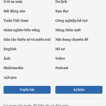
Ô tô xe máy
Du lịch
Bất động sản
Bạn đọc
Tuần Việt Nam
Công nghiệp hỗ trợ
Giảm nghèo bền vững
Nông thôn mới
Dân tộc thiểu số và miền núi
Nội dung chuyên đề
English
Hồ sơ
Ảnh
Video
Multimedia
Podcast
24h qua
Tuyến bài
Sự kiện
Cơ quan chủ quản: Bộ Dân tộc và Tôn giáo