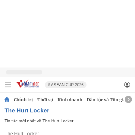
# ASEAN CUP 2026
Chính trị
Thời sự
Kinh doanh
Dân tộc và Tôn giáo
The Hurt Locker
Tin tức mới nhất về
The Hurt Locker
The Hurt Locker