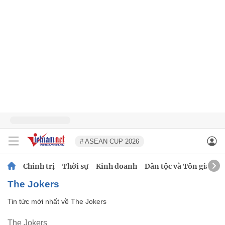
# ASEAN CUP 2026
Chính trị
Thời sự
Kinh doanh
Dân tộc và Tôn giáo
The Jokers
Tin tức mới nhất về
The Jokers
The Jokers