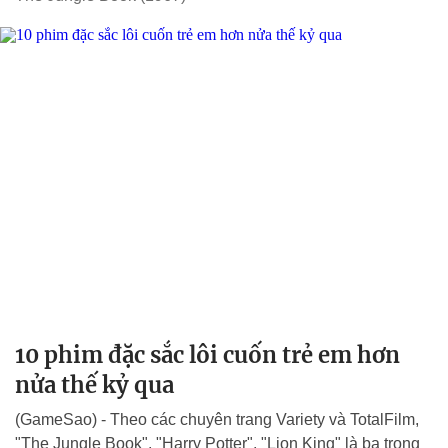
10 phim đặc sắc lôi cuốn trẻ em hơn
nửa thế kỷ qua
(GameSao) - Theo các chuyên trang Variety và TotalFilm,
"The Jungle Book", "Harry Potter", "Lion King" là ba trong