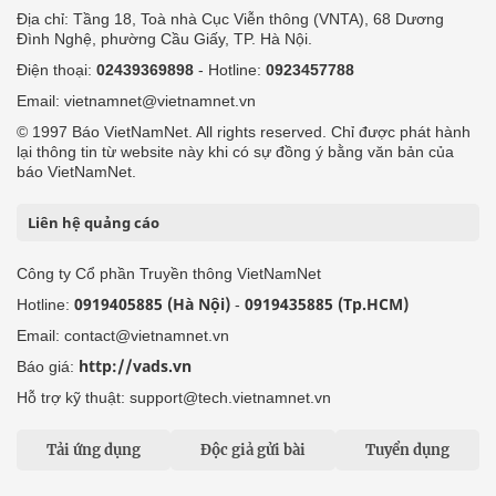
Địa chỉ: Tầng 18, Toà nhà Cục Viễn thông (VNTA), 68 Dương
Đình Nghệ, phường Cầu Giấy, TP. Hà Nội.
Điện thoại:
02439369898
- Hotline:
0923457788
Email: vietnamnet@vietnamnet.vn
© 1997 Báo VietNamNet. All rights reserved. Chỉ được phát hành
lại thông tin từ website này khi có sự đồng ý bằng văn bản của
báo VietNamNet.
Liên hệ quảng cáo
Công ty Cổ phần Truyền thông VietNamNet
0919405885 (Hà Nội)
0919435885 (Tp.HCM)
Hotline:
-
Email: contact@vietnamnet.vn
http://vads.vn
Báo giá:
Hỗ trợ kỹ thuật: support@tech.vietnamnet.vn
Tải ứng dụng
Độc giả gửi bài
Tuyển dụng