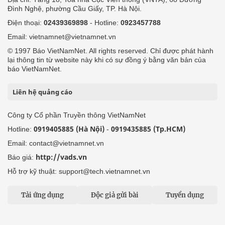
Đình Nghệ, phường Cầu Giấy, TP. Hà Nội.
Điện thoại:
02439369898
- Hotline:
0923457788
Email: vietnamnet@vietnamnet.vn
© 1997 Báo VietNamNet. All rights reserved. Chỉ được phát hành
lại thông tin từ website này khi có sự đồng ý bằng văn bản của
báo VietNamNet.
Liên hệ quảng cáo
Công ty Cổ phần Truyền thông VietNamNet
0919405885 (Hà Nội)
0919435885 (Tp.HCM)
Hotline:
-
Email: contact@vietnamnet.vn
http://vads.vn
Báo giá:
Hỗ trợ kỹ thuật: support@tech.vietnamnet.vn
Tải ứng dụng
Độc giả gửi bài
Tuyển dụng