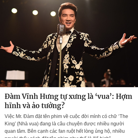
Đàm Vĩnh Hưng tự xưng là ‘vua’: Hợm
hĩnh và ảo tưởng?
Việc Mr. Đàm đặt tên phim về cuộc đời mình có chữ ‘The
King’ (Nhà vua) đang là câu chuyện được nhiều người
quan tâm. Bên cạnh các fan ruột hết lòng ủng hộ, nhiều