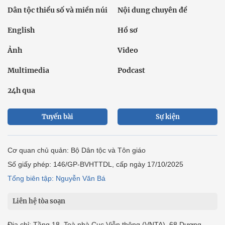
Dân tộc thiểu số và miền núi
Nội dung chuyên đề
English
Hồ sơ
Ảnh
Video
Multimedia
Podcast
24h qua
Tuyến bài
Sự kiện
Cơ quan chủ quản: Bộ Dân tộc và Tôn giáo
Số giấy phép: 146/GP-BVHTTDL, cấp ngày 17/10/2025
Tổng biên tập: Nguyễn Văn Bá
Liên hệ tòa soạn
Địa chỉ: Tầng 18, Toà nhà Cục Viễn thông (VNTA), 68 Dương