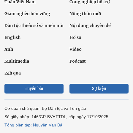
Tuần Việt Nam
Công nghiệp hỗ trợ
Giảm nghèo bền vững
Nông thôn mới
Dân tộc thiểu số và miền núi
Nội dung chuyên đề
English
Hồ sơ
Ảnh
Video
Multimedia
Podcast
24h qua
Tuyến bài
Sự kiện
Cơ quan chủ quản: Bộ Dân tộc và Tôn giáo
Số giấy phép: 146/GP-BVHTTDL, cấp ngày 17/10/2025
Tổng biên tập: Nguyễn Văn Bá