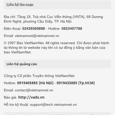
Liên hệ tòa soạn
Địa chỉ: Tầng 18, Toà nhà Cục Viễn thông (VNTA), 68 Dương
Đình Nghệ, phường Cầu Giấy, TP. Hà Nội.
Điện thoại:
02439369898
- Hotline:
0923457788
Email: vietnamnet@vietnamnet.vn
© 1997 Báo VietNamNet. All rights reserved. Chỉ được phát hành
lại thông tin từ website này khi có sự đồng ý bằng văn bản của
báo VietNamNet.
Liên hệ quảng cáo
Công ty Cổ phần Truyền thông VietNamNet
0919405885 (Hà Nội)
0919435885 (Tp.HCM)
Hotline:
-
Email: contact@vietnamnet.vn
http://vads.vn
Báo giá:
Hỗ trợ kỹ thuật: support@tech.vietnamnet.vn