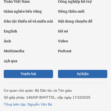
Tuần Việt Nam
Công nghiệp hỗ trợ
Giảm nghèo bền vững
Nông thôn mới
Dân tộc thiểu số và miền núi
Nội dung chuyên đề
English
Hồ sơ
Ảnh
Video
Multimedia
Podcast
24h qua
Tuyến bài
Sự kiện
Cơ quan chủ quản: Bộ Dân tộc và Tôn giáo
Số giấy phép: 146/GP-BVHTTDL, cấp ngày 17/10/2025
Tổng biên tập: Nguyễn Văn Bá