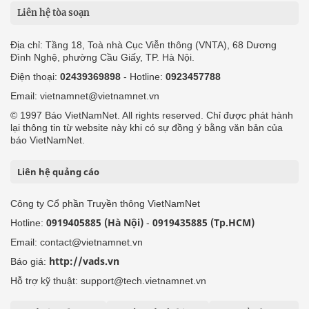
Liên hệ tòa soạn
Địa chỉ: Tầng 18, Toà nhà Cục Viễn thông (VNTA), 68 Dương
Đình Nghệ, phường Cầu Giấy, TP. Hà Nội.
Điện thoại:
02439369898
- Hotline:
0923457788
Email: vietnamnet@vietnamnet.vn
© 1997 Báo VietNamNet. All rights reserved. Chỉ được phát hành
lại thông tin từ website này khi có sự đồng ý bằng văn bản của
báo VietNamNet.
Liên hệ quảng cáo
Công ty Cổ phần Truyền thông VietNamNet
0919405885 (Hà Nội)
0919435885 (Tp.HCM)
Hotline:
-
Email: contact@vietnamnet.vn
http://vads.vn
Báo giá:
Hỗ trợ kỹ thuật: support@tech.vietnamnet.vn