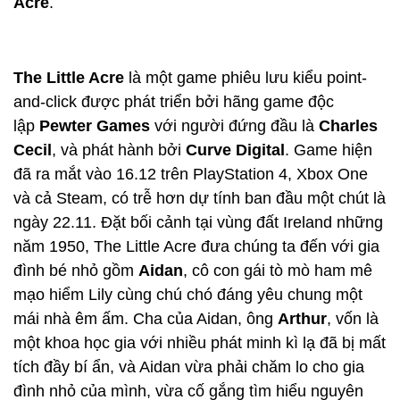
Acre
.
The Little Acre
là một game phiêu lưu kiểu point-
and-click được phát triển bởi hãng game độc
lập
Pewter Games
với người đứng đầu là
Charles
Cecil
, và phát hành bởi
Curve Digital
. Game hiện
đã ra mắt vào 16.12 trên PlayStation 4, Xbox One
và cả Steam, có trễ hơn dự tính ban đầu một chút là
ngày 22.11. Đặt bối cảnh tại vùng đất Ireland những
năm 1950, The Little Acre đưa chúng ta đến với gia
đình bé nhỏ gồm
Aidan
, cô con gái tò mò ham mê
mạo hiểm Lily cùng chú chó đáng yêu chung một
mái nhà êm ấm. Cha của Aidan, ông
Arthur
, vốn là
một khoa học gia với nhiều phát minh kì lạ đã bị mất
tích đầy bí ẩn, và Aidan vừa phải chăm lo cho gia
đình nhỏ của mình, vừa cố gắng tìm hiểu nguyên