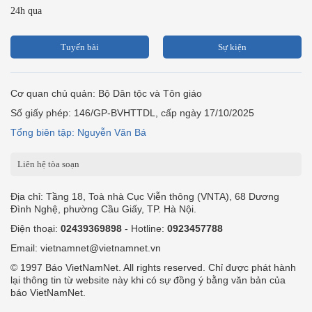
24h qua
Tuyến bài
Sự kiện
Cơ quan chủ quản: Bộ Dân tộc và Tôn giáo
Số giấy phép: 146/GP-BVHTTDL, cấp ngày 17/10/2025
Tổng biên tập: Nguyễn Văn Bá
Liên hệ tòa soạn
Địa chỉ: Tầng 18, Toà nhà Cục Viễn thông (VNTA), 68 Dương
Đình Nghệ, phường Cầu Giấy, TP. Hà Nội.
Điện thoại:
02439369898
- Hotline:
0923457788
Email: vietnamnet@vietnamnet.vn
© 1997 Báo VietNamNet. All rights reserved. Chỉ được phát hành
lại thông tin từ website này khi có sự đồng ý bằng văn bản của
báo VietNamNet.