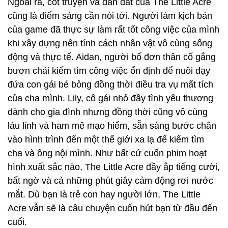
Ngoài ra, cốt truyện và dẫn dắt của The Little Acre
cũng là điểm sáng cần nói tới. Người làm kịch bản
của game đã thực sự làm rất tốt công việc của mình
khi xây dựng nên tính cách nhân vật vô cùng sống
động và thực tế. Aidan, người bố đơn thân cố gắng
bươn chải kiếm tìm công việc ổn định để nuôi dạy
đứa con gái bé bỏng đồng thời điều tra vụ mất tích
của cha mình. Lily, cô gái nhỏ đầy tình yêu thương
dành cho gia đình nhưng đồng thời cũng vô cùng
láu lỉnh và ham mê mạo hiểm, sẵn sàng bước chân
vào hình trình đến một thế giới xa lạ để kiếm tìm
cha và ông nội mình. Như bất cứ cuốn phim hoạt
hình xuất sắc nào, The Little Acre đầy ắp tiếng cười,
bất ngờ và cả những phút giây cảm động rơi nước
mắt. Dù bạn là trẻ con hay người lớn, The Little
Acre vẫn sẽ là câu chuyện cuốn hút bạn từ đầu đến
cuối.