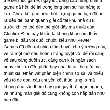
thể kết thúc game, ngay lúc đang cao hứng nhất thì
game đã hết, để lại trong lòng bạn sự hụt hẫng to
lớn. Chưa kể, gần nửa thời lượng game bạn đã bỏ
ra đều để loanh quanh giải đố tại khu nhà cũ kĩ
trước khi có thể đến thế giới đầy ma thuật của
Clonfira. Điều này khiến ta không khỏi cảm thấy
game bị đầu voi đuôi chuột, kiểu như Pewter
Games đã dồn rất nhiều tâm huyết cho ý tưởng này,
vẽ ra một mở đầu hoành tráng tuyệt vời để rồi càng
về sau càng đuối sức, càng cạn kiệt ngân sách
ngay khi vừa đến phần hay nhất là tại thế giới ma
thuật kia. Nhân vật phản diện chính sơ sài và thiếu
yếu tố đe dọa, câu chuyện kết thúc lửng lơ mà
không đào sâu thêm hay giải quyết rõ ngọn ngành,
và những màn giải đố cũng không còn hấp dẫn như
ban đầu.