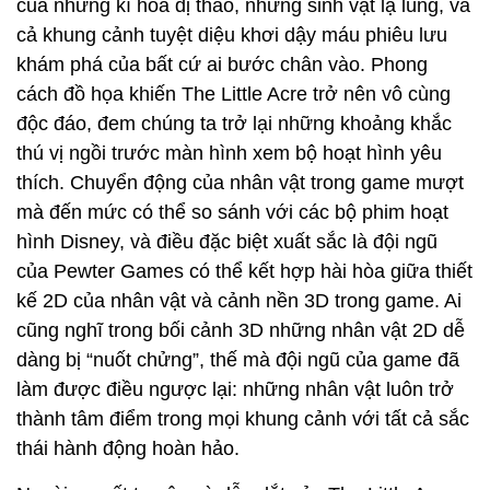
của những kì hoa dị thảo, những sinh vật lạ lùng, và
cả khung cảnh tuyệt diệu khơi dậy máu phiêu lưu
khám phá của bất cứ ai bước chân vào. Phong
cách đồ họa khiến The Little Acre trở nên vô cùng
độc đáo, đem chúng ta trở lại những khoảng khắc
thú vị ngồi trước màn hình xem bộ hoạt hình yêu
thích. Chuyển động của nhân vật trong game mượt
mà đến mức có thể so sánh với các bộ phim hoạt
hình Disney, và điều đặc biệt xuất sắc là đội ngũ
của Pewter Games có thể kết hợp hài hòa giữa thiết
kế 2D của nhân vật và cảnh nền 3D trong game. Ai
cũng nghĩ trong bối cảnh 3D những nhân vật 2D dễ
dàng bị “nuốt chửng”, thế mà đội ngũ của game đã
làm được điều ngược lại: những nhân vật luôn trở
thành tâm điểm trong mọi khung cảnh với tất cả sắc
thái hành động hoàn hảo.