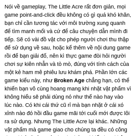
Nói về gameplay, The Little Acre rất đơn giản, mọi
game point-and-click đều không có gì quá khó khăn,
bạn chỉ cần tương tác với môi trường xung quanh
để tìm manh mối và cứ để câu chuyện dẫn mình đi
tiếp. Sẽ có vài đồ vật cho phép người chơi thu thập
để sử dụng về sau, hoặc kể thêm về nội dung game
rồi để bạn giải đố, nên kì thực game đòi hỏi người
chơi sự kiên nhẫn và tò mò, đúng với tính cách của
một kẻ ham mê phiêu lưu khám phá. Phần lớn các
game kiểu này, như
Broken Age
chẳng hạn, có thể
khiến bạn vô cùng hoang mang khi nhặt vật phẩm vì
không hiểu sẽ phải dùng nó như thế nào hay vào
lúc nào. Có khi cái thứ cũ rỉ mà bạn nhặt ở cái xó
xỉnh nào đó hồi đầu game mãi tới cuối mới được lôi
ra sử dụng. Nhưng The Little Acre lại khác. Những
vật phẩm mà game giao cho chúng ta đều có công