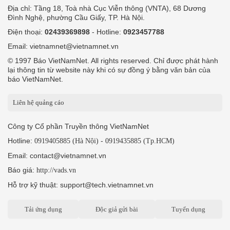
Địa chỉ: Tầng 18, Toà nhà Cục Viễn thông (VNTA), 68 Dương
Đình Nghệ, phường Cầu Giấy, TP. Hà Nội.
Điện thoại:
02439369898
- Hotline:
0923457788
Email: vietnamnet@vietnamnet.vn
© 1997 Báo VietNamNet. All rights reserved. Chỉ được phát hành
lại thông tin từ website này khi có sự đồng ý bằng văn bản của
báo VietNamNet.
Liên hệ quảng cáo
Công ty Cổ phần Truyền thông VietNamNet
Hotline:
-
0919405885 (Hà Nội)
0919435885 (Tp.HCM)
Email: contact@vietnamnet.vn
Báo giá:
http://vads.vn
Hỗ trợ kỹ thuật: support@tech.vietnamnet.vn
Tải ứng dụng
Độc giả gửi bài
Tuyển dụng