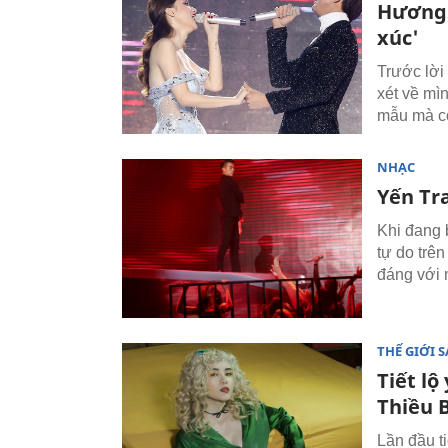
Hương 
xúc'
Trước lời
xét về mìn
mẫu mà cô
NHẠC
Yến Tr
Khi đang b
tự do trê
đáng với 
THẾ GIỚI 
Tiết lộ
Thiều 
Lần đầu t