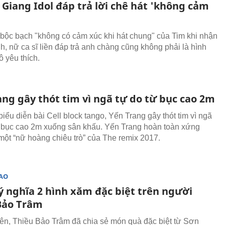
Giang Idol đáp trả lời chê hát 'không cảm
 bộc bạch "không có cảm xúc khi hát chung" của Tim khi nhận
h, nữ ca sĩ liền đáp trả anh chàng cũng không phải là hình
 yêu thích.
ang gây thót tim vì ngã tự do từ bục cao 2m
iểu diễn bài Cell block tango, Yến Trang gây thót tim vì ngã
n bục cao 2m xuống sân khấu. Yến Trang hoàn toàn xứng
một “nữ hoàng chiêu trò” của The remix 2017.
SAO
 ý nghĩa 2 hình xăm đặc biệt trên người
Bảo Trâm
iên, Thiều Bảo Trâm đã chia sẻ món quà đặc biệt từ Sơn