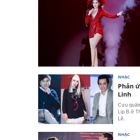
NHẠC
Phản ứ
Linh
Cựu quán
Lip B ở T
Lê.
NHẠC