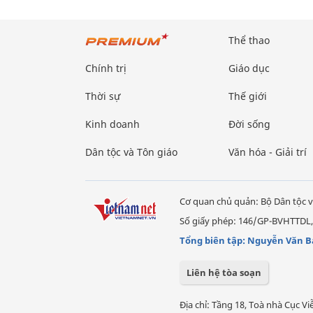
Thể thao
Chính trị
Giáo dục
Thời sự
Thế giới
Kinh doanh
Đời sống
Dân tộc và Tôn giáo
Văn hóa - Giải trí
Cơ quan chủ quản: Bộ Dân tộc v
Số giấy phép: 146/GP-BVHTTDL,
Tổng biên tập: Nguyễn Văn B
Liên hệ tòa soạn
Địa chỉ: Tầng 18, Toà nhà Cục 