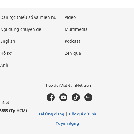
Dân tộc thiểu số và miền núi
Video
Nội dung chuyên đề
Multimedia
English
Podcast
Hồ sơ
24h qua
Ảnh
Theo dõi VietNamNet trên
amNet
5885 (Tp.HCM)
Tải ứng dụng
Độc giả gửi bài
Tuyển dụng