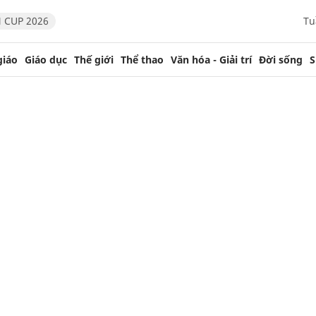
 CUP 2026
Tu
giáo
Giáo dục
Thế giới
Thể thao
Văn hóa - Giải trí
Đời sống
S