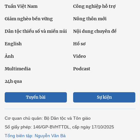
Tuần Việt Nam
Công nghiệp hỗ trợ
Giảm nghèo bền vững
Nông thôn mới
Dân tộc thiểu số và miền núi
Nội dung chuyên đề
English
Hồ sơ
Ảnh
Video
Multimedia
Podcast
24h qua
Tuyến bài
Sự kiện
Cơ quan chủ quản: Bộ Dân tộc và Tôn giáo
Số giấy phép: 146/GP-BVHTTDL, cấp ngày 17/10/2025
Tổng biên tập: Nguyễn Văn Bá