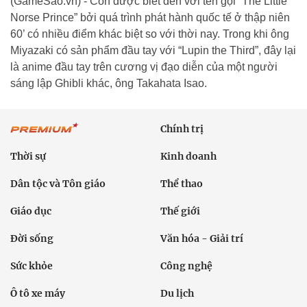
(GameSao.vn) - Còn được biết đến với tên gọi “The Little
Norse Prince” bởi quá trình phát hành quốc tế ở thập niên
60’ có nhiều điểm khác biệt so với thời nay. Trong khi ông
Miyazaki có sản phẩm đầu tay với “Lupin the Third”, đây lại
là anime đầu tay trên cương vị đạo diễn của một người
sáng lập Ghibli khác, ông Takahata Isao.
Chính trị
Thời sự
Kinh doanh
Dân tộc và Tôn giáo
Thể thao
Giáo dục
Thế giới
Đời sống
Văn hóa - Giải trí
Sức khỏe
Công nghệ
Ô tô xe máy
Du lịch