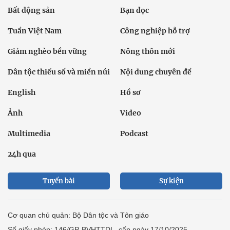
Bất động sản
Bạn đọc
Tuần Việt Nam
Công nghiệp hỗ trợ
Giảm nghèo bền vững
Nông thôn mới
Dân tộc thiểu số và miền núi
Nội dung chuyên đề
English
Hồ sơ
Ảnh
Video
Multimedia
Podcast
24h qua
Tuyến bài
Sự kiện
Cơ quan chủ quản: Bộ Dân tộc và Tôn giáo
Số giấy phép: 146/GP-BVHTTDL, cấp ngày 17/10/2025