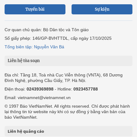
Tuyến bài
Sự kiện
Cơ quan chủ quản: Bộ Dân tộc và Tôn giáo
Số giấy phép: 146/GP-BVHTTDL, cấp ngày 17/10/2025
Tổng biên tập: Nguyễn Văn Bá
Liên hệ tòa soạn
Địa chỉ: Tầng 18, Toà nhà Cục Viễn thông (VNTA), 68 Dương
Đình Nghệ, phường Cầu Giấy, TP. Hà Nội.
Điện thoại:
02439369898
- Hotline:
0923457788
Email: vietnamnet@vietnamnet.vn
© 1997 Báo VietNamNet. All rights reserved. Chỉ được phát hành
lại thông tin từ website này khi có sự đồng ý bằng văn bản của
báo VietNamNet.
Liên hệ quảng cáo