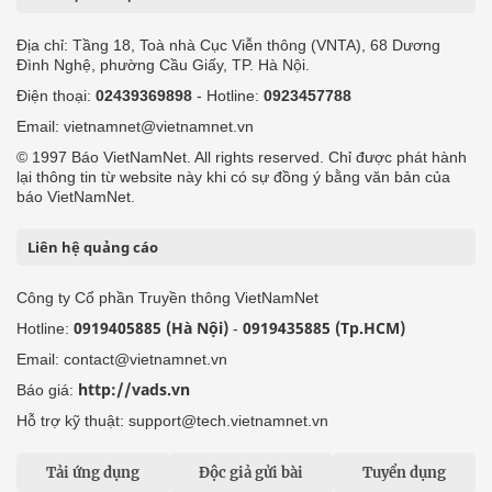
Địa chỉ: Tầng 18, Toà nhà Cục Viễn thông (VNTA), 68 Dương
Đình Nghệ, phường Cầu Giấy, TP. Hà Nội.
Điện thoại:
02439369898
- Hotline:
0923457788
Email: vietnamnet@vietnamnet.vn
© 1997 Báo VietNamNet. All rights reserved. Chỉ được phát hành
lại thông tin từ website này khi có sự đồng ý bằng văn bản của
báo VietNamNet.
Liên hệ quảng cáo
Công ty Cổ phần Truyền thông VietNamNet
0919405885 (Hà Nội)
0919435885 (Tp.HCM)
Hotline:
-
Email: contact@vietnamnet.vn
http://vads.vn
Báo giá:
Hỗ trợ kỹ thuật: support@tech.vietnamnet.vn
Tải ứng dụng
Độc giả gửi bài
Tuyển dụng