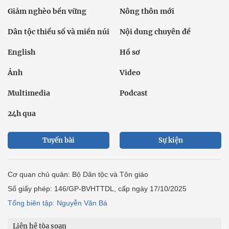
Giảm nghèo bền vững
Nông thôn mới
Dân tộc thiểu số và miền núi
Nội dung chuyên đề
English
Hồ sơ
Ảnh
Video
Multimedia
Podcast
24h qua
Tuyến bài
Sự kiện
Cơ quan chủ quản: Bộ Dân tộc và Tôn giáo
Số giấy phép: 146/GP-BVHTTDL, cấp ngày 17/10/2025
Tổng biên tập: Nguyễn Văn Bá
Liên hệ tòa soạn