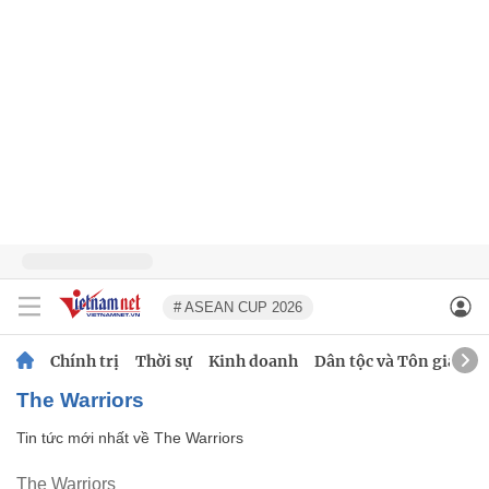
# ASEAN CUP 2026
Chính trị
Thời sự
Kinh doanh
Dân tộc và Tôn giáo
The Warriors
Tin tức mới nhất về
The Warriors
The Warriors